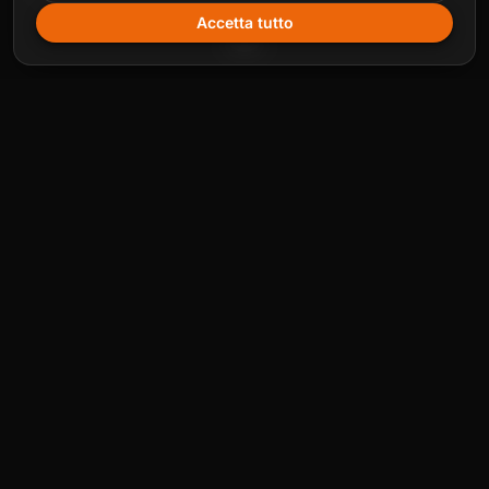
Accetta tutto
PROVA E TURISTI
Prima provi. Poi decidi.
Vuoi conoscerci o sei a Caldaro per pochi
giorni? Con l’ingresso giornaliero ti alleni senza
impegno. Se poi scegli un abbonamento,
scaliamo i 15 € interamente sulla quota.
15 €
Ingresso giornaliero / allenamento di prova
35 €
Abbonamento settimanale (turisti)