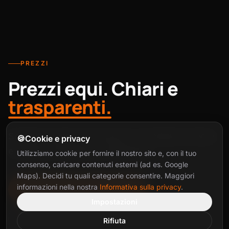
PREZZI
Prezzi equi. Chiari e
trasparenti.
Scegli la durata che fa per te. Condizioni chiare
🍪
Cookie e privacy
e visione d’insieme fin dall’inizio.
Utilizziamo cookie per fornire il nostro sito e, con il tuo
consenso, caricare contenuti esterni (ad es. Google
Maps). Decidi tu quali categorie consentire. Maggiori
informazioni nella nostra
Informativa sulla privacy
.
Sottoscrivi abbonamento
Impostazioni
Prenota allenamento di prova
Rifiuta