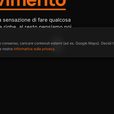
a sensazione di fare qualcosa
ue righe, al resto pensiamo noi.
 tuo consenso, caricare contenuti esterni (ad es. Google Maps). Decidi 
a nostra
Informativa sulla privacy
.
VARIANTI PIÙ RICHIESTE
uale buono fa per t
ssici come spunto. Nel modulo puoi anche proporre u