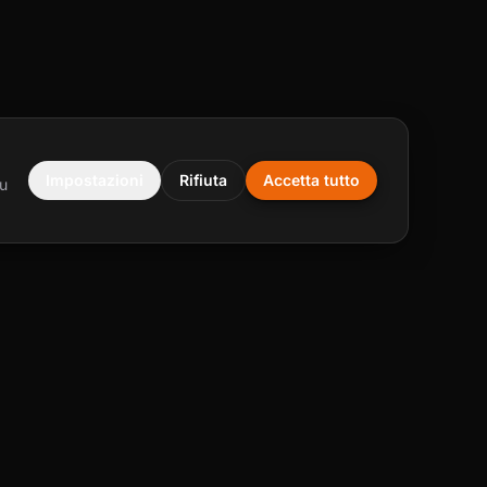
Impostazioni
Rifiuta
Accetta tutto
tu
e?
na tua idea.