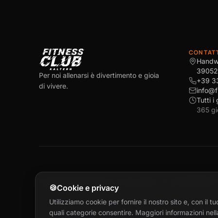
CONTAT
Handw
39052
Per noi allenarsi è divertimento e gioia
+39 3
di vivere.
info@f
Tutti i
365 gi
©
2026
Fitnessclub Kaltern
,
Thomas Holzer
· P. IVA 0293060021
🍪
Cookie e privacy
Utilizziamo cookie per fornire il nostro sito e, con il
quali categorie consentire. Maggiori informazioni nell