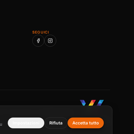
SEGUICI
Realizzato da
i
Privacy
Impostazioni cookie
Impostazioni
Rifiuta
Accetta tutto
tu