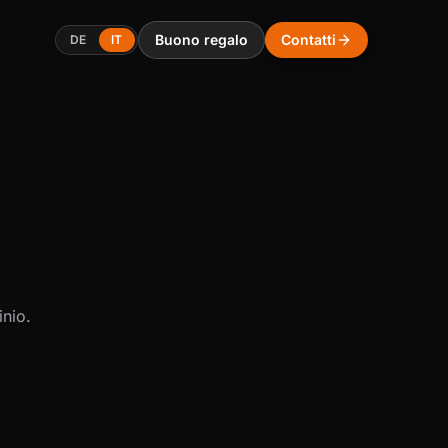
Buono regalo
Contatti
DE
IT
inio.