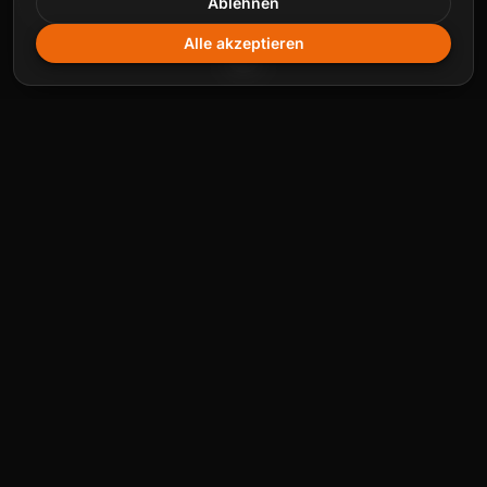
Ablehnen
Alle akzeptieren
TRAININGSBEREICH
Moderne Geräte für alle Ziele.
Unser Trainingsbereich ist großzügig gestaltet, mit klar
getrennten Zonen für Kraft, Cardio und freies Training.
Vom Laufband, Crosstrainer, Rad und Ruderergometer
über Maschinen bis hin zu Freigewichten und
funktionellem Equipment findest du alles, was du für
dein Training brauchst.
Alle Geräte sind so ausgewählt, dass sowohl Einsteiger
als auch Fortgeschrittene optimal trainieren können.