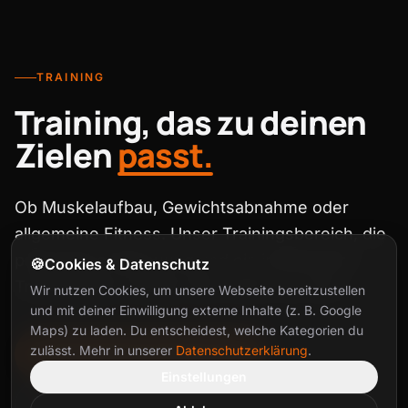
TRAINING
Training, das zu deinen
Zielen
passt.
Ob Muskelaufbau, Gewichtsabnahme oder
allgemeine Fitness. Unser Trainingsbereich, die
persönliche Betreuung und ein individueller
🍪
Cookies & Datenschutz
Trainingsplan bringen dich sicher ans Ziel.
Wir nutzen Cookies, um unsere Webseite bereitzustellen
und mit deiner Einwilligung externe Inhalte (z. B. Google
Maps) zu laden. Du entscheidest, welche Kategorien du
zulässt. Mehr in unserer
Datenschutzerklärung
.
Probetraining vereinbaren
Einstellungen
Personal Training anfragen